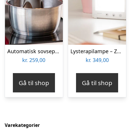
Automatisk sovsepisker – Stirr
Lysterapilampe – Zenkuru
kr.
259,00
kr.
349,00
Gå til shop
Gå til shop
Varekategorier