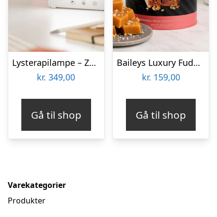
Lysterapilampe – Zenkuru
Baileys Luxury Fudge 250 gram
kr.
349,00
kr.
159,00
Gå til shop
Gå til shop
Varekategorier
Produkter