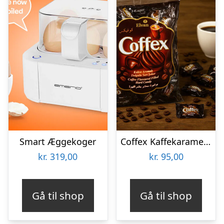
Smart Æggekoger
Coffex Kaffekarameller Bland-selv slik i kasser 800 gram
kr.
319,00
kr.
95,00
Gå til shop
Gå til shop