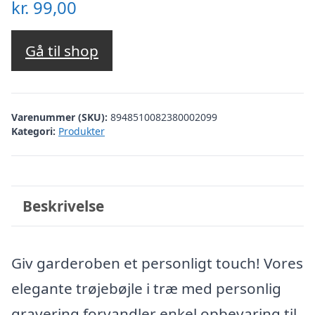
kr.
99,00
Gå til shop
Varenummer (SKU):
8948510082380002099
Kategori:
Produkter
Beskrivelse
Giv garderoben et personligt touch! Vores
elegante trøjebøjle i træ med personlig
gravering forvandler enkel opbevaring til