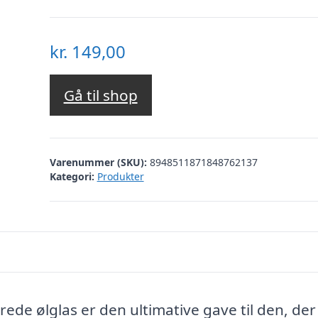
kr.
149,00
Gå til shop
Varenummer (SKU):
8948511871848762137
Kategori:
Produkter
ede ølglas er den ultimative gave til den, der