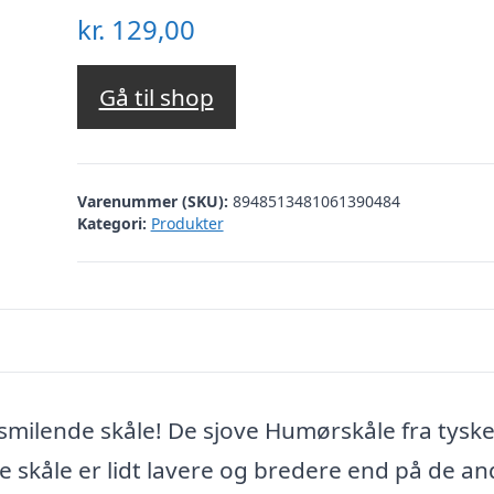
kr.
129,00
Gå til shop
Varenummer (SKU):
8948513481061390484
Kategori:
Produkter
smilende skåle! De sjove Humørskåle fra tysk
 skåle er lidt lavere og bredere end på de an