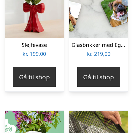
Sløjfevase
Glasbrikker med Eget Foto – 6-pak
kr.
199,00
kr.
219,00
Gå til shop
Gå til shop