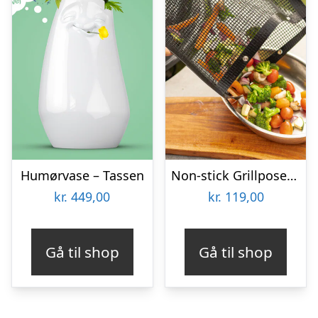
Humørvase – Tassen
Non-stick Grillposer 2-pak – KitchPro
kr.
449,00
kr.
119,00
Gå til shop
Gå til shop