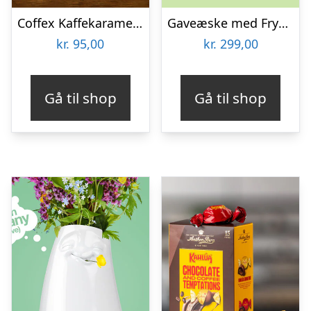
Coffex Kaffekarameller Bland-selv slik i kasser 800 gram
Gaveæske med Frysetørrede Grøntsager
kr.
95,00
kr.
299,00
Gå til shop
Gå til shop