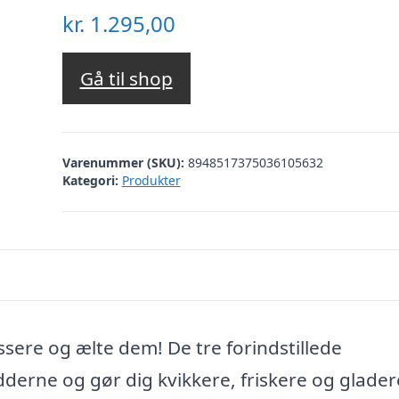
kr.
1.295,00
Gå til shop
Varenummer (SKU):
8948517375036105632
Kategori:
Produkter
sere og ælte dem! De tre forindstillede
derne og gør dig kvikkere, friskere og glader