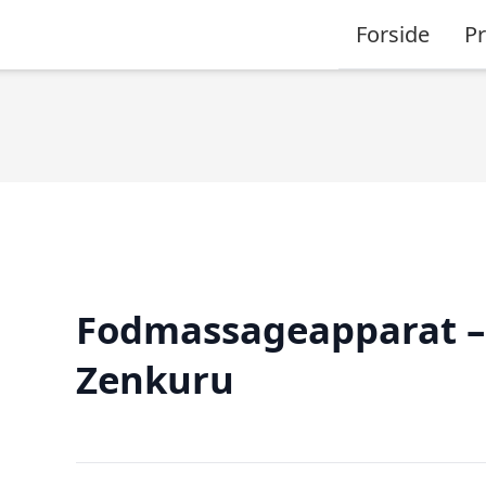
Forside
P
Fodmassageapparat –
Zenkuru