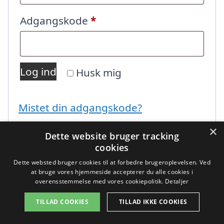
Påkrævet
Adgangskode
*
Log ind
Husk mig
Mistet din adgangskode?
×
Dette website bruger tracking
cookies
Dette websted bruger cookies til at forbedre brugeroplevelsen. Ved
at bruge vores hjemmeside accepterer du alle cookies i
overensstemmelse med vores cookiepolitik.
Detaljer
Copyright 2026 - Pilanto Aps
TILLAD COOKIES
TILLAD IKKE COOKIES
Forside
Om / kontakt
Blog
Sitemap
Betingelser